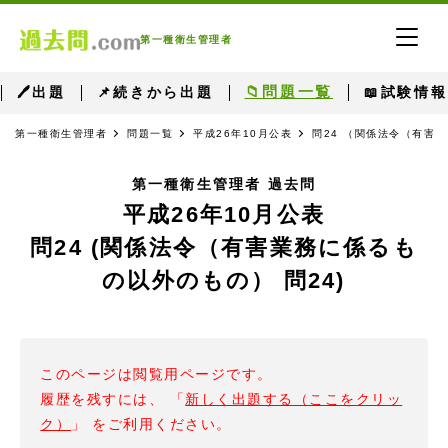
第一種衛生管理者
📁問題一覧
🖊出題
📌続きから出題
📖試験情報
第一種衛生管理者
問題一覧
平成26年10月公表
問24 （関係法令（有害
第一種衛生管理者 過去問
平成26年10月公表
問24 (関係法令（有害業務に係るも
の以外のもの） 問24)
このページは閲覧用ページです。
履歴を残すには、 「
新しく出題する（ここをクリッ
ク）
」 をご利用ください。