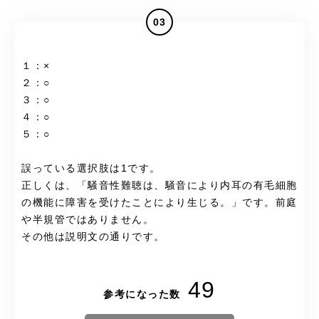
03
１：×
２：○
３：○
４：○
５：○
誤っている選択肢は1です。
正しくは、「騒音性難聴は、騒音により内耳の有毛細胞
の機能に障害を受けたことにより生じる。」です。前庭
や半規管ではありません。
その他は説明文の通りです。
49
参考になった数