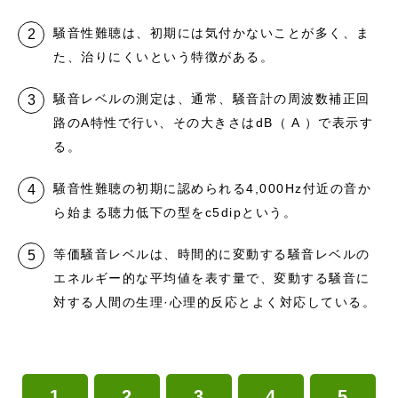
騒音性難聴は、初期には気付かないことが多く、ま
た、治りにくいという特徴がある。
騒音レベルの測定は、通常、騒音計の周波数補正回
路のA特性で行い、その大きさはdB（ A ）で表示す
る。
騒音性難聴の初期に認められる4,000Hz付近の音か
ら始まる聴力低下の型をc5dipという。
等価騒音レベルは、時間的に変動する騒音レベルの
エネルギー的な平均値を表す量で、変動する騒音に
対する人間の生理·心理的反応とよく対応している。
1
2
3
4
5