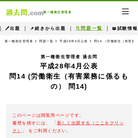
第一種衛生管理者
📁問題一覧
🖊出題
📌続きから出題
📖試験情報
第一種衛生管理者
問題一覧
平成28年4月公表
問14 （労働衛生（有害業
第一種衛生管理者 過去問
平成28年4月公表
問14 (労働衛生（有害業務に係るも
の） 問14)
このページは閲覧用ページです。
履歴を残すには、 「
新しく出題する（ここをクリッ
ク）
」 をご利用ください。