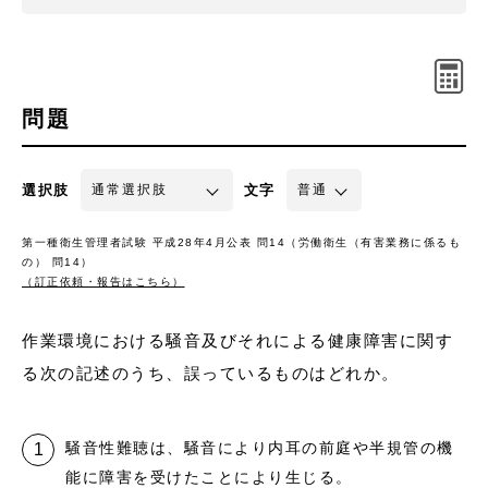
問題
選択肢
文字
第一種衛生管理者試験 平成28年4月公表 問14（労働衛生（有害業務に係るも
の） 問14）
（訂正依頼・報告はこちら）
作業環境における騒音及びそれによる健康障害に関す
る次の記述のうち、誤っているものはどれか。
騒音性難聴は、騒音により内耳の前庭や半規管の機
能に障害を受けたことにより生じる。