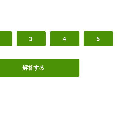
3
4
5
解答する