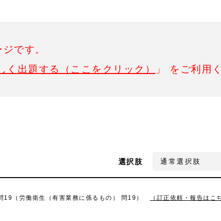
ージです。
しく出題する（ここをクリック）
」 をご利用
選択肢
 問19（労働衛生（有害業務に係るもの） 問19）
（訂正依頼・報告はこ