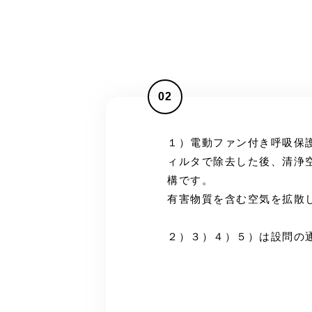
02
１）電動ファン付き呼吸保
ィルタで除去した後、清浄
構です。
有害物質を含む空気を拡散
２）３）４）５）は設問の