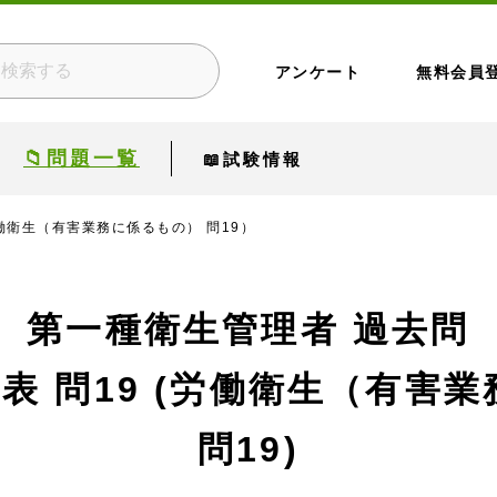
アンケート
無料会員
📁問題一覧
📖試験情報
労働衛生（有害業務に係るもの） 問19）
第一種衛生管理者 過去問
公表
問19 (労働衛生（有害
問19)