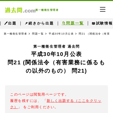
第一種衛生管理者
📁問題一覧
🖊出題
📌続きから出題
📖試験情報
第一種衛生管理者
問題一覧
平成30年10月公表
問21 （関係法令（有害
第一種衛生管理者 過去問
平成30年10月公表
問21 (関係法令（有害業務に係るも
の以外のもの） 問21)
このページは閲覧用ページです。
履歴を残すには、 「
新しく出題する（ここをクリッ
ク）
」 をご利用ください。