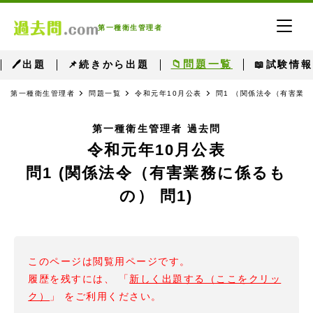
第一種衛生管理者
📁問題一覧
🖊出題
📌続きから出題
📖試験情報
第一種衛生管理者
問題一覧
令和元年10月公表
問1 （関係法令（有害業務
第一種衛生管理者 過去問
令和元年10月公表
問1 (関係法令（有害業務に係るも
の） 問1)
このページは閲覧用ページです。
履歴を残すには、 「
新しく出題する（ここをクリッ
ク）
」 をご利用ください。