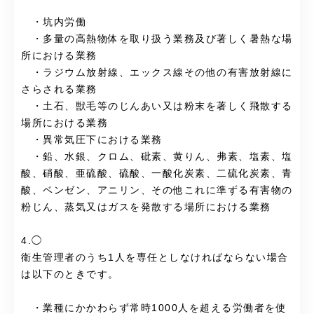
・坑内労働
・多量の高熱物体を取り扱う業務及び著しく暑熱な場
所における業務
・ラジウム放射線、エックス線その他の有害放射線に
さらされる業務
・土石、獣毛等のじんあい又は粉末を著しく飛散する
場所における業務
・異常気圧下における業務
・鉛、水銀、クロム、砒素、黄りん、弗素、塩素、塩
酸、硝酸、亜硫酸、硫酸、一酸化炭素、二硫化炭素、青
酸、ベンゼン、アニリン、その他これに準ずる有害物の
粉じん、蒸気又はガスを発散する場所における業務
4.◯
衛生管理者のうち1人を専任としなければならない場合
は以下のときです。
・業種にかかわらず常時1000人を超える労働者を使