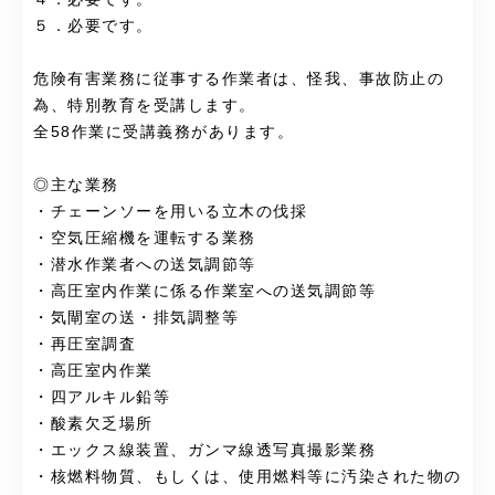
５．必要です。
危険有害業務に従事する作業者は、怪我、事故防止の
為、特別教育を受講します。
全58作業に受講義務があります。
◎主な業務
・チェーンソーを用いる立木の伐採
・空気圧縮機を運転する業務
・潜水作業者への送気調節等
・高圧室内作業に係る作業室への送気調節等
・気閘室の送・排気調整等
・再圧室調査
・高圧室内作業
・四アルキル鉛等
・酸素欠乏場所
・エックス線装置、ガンマ線透写真撮影業務
・核燃料物質、もしくは、使用燃料等に汚染された物の