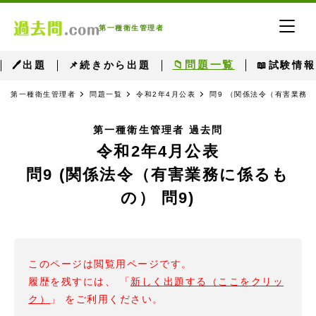
第一種衛生管理者
📁問題一覧
🖊出題
📌続きから出題
📖試験情報
第一種衛生管理者
問題一覧
令和2年4月公表
問9 （関係法令（有害業務に
第一種衛生管理者 過去問
令和2年4月公表
問9 (関係法令（有害業務に係るも
の） 問9)
このページは閲覧用ページです。
履歴を残すには、 「
新しく出題する（ここをクリッ
ク）
」 をご利用ください。