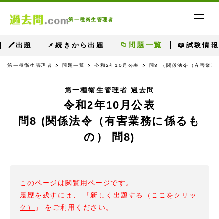
第一種衛生管理者
📁問題一覧
🖊出題
📌続きから出題
📖試験情報
第一種衛生管理者
問題一覧
令和2年10月公表
問8 （関係法令（有害業務
第一種衛生管理者 過去問
令和2年10月公表
問8 (関係法令（有害業務に係るも
の） 問8)
このページは閲覧用ページです。
履歴を残すには、 「
新しく出題する（ここをクリッ
ク）
」 をご利用ください。