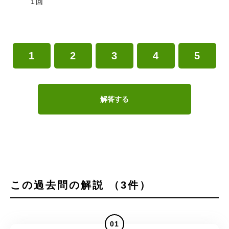
1回
1
2
3
4
5
解答する
この過去問の解説 （3件）
01