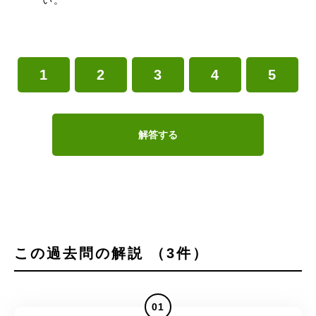
い。
1
2
3
4
5
解答する
この過去問の解説 （3件）
01