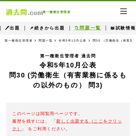
第一種衛生管理者
📁問題一覧
🖊出題
📌続きから出題
📖試験情報
第一種衛生管理者
問題一覧
令和5年10月公表
問30 （労働衛生（有害業
第一種衛生管理者 過去問
令和5年10月公表
問30 (労働衛生（有害業務に係るも
の以外のもの） 問3)
このページは閲覧用ページです。
履歴を残すには、 「
新しく出題する（ここをクリッ
ク）
」 をご利用ください。